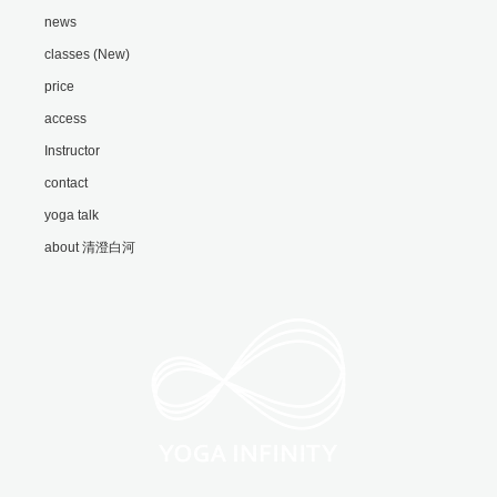
news
classes (New)
price
access
Instructor
contact
yoga talk
about 清澄白河