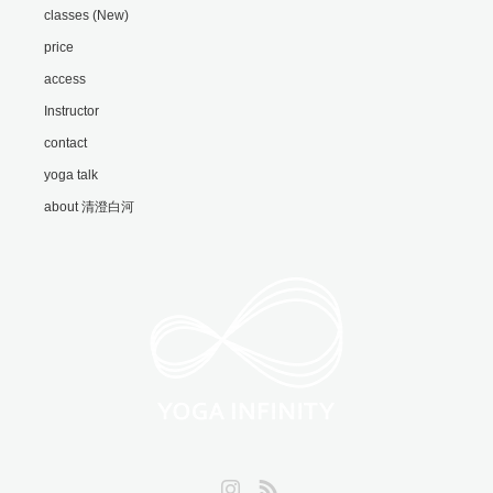
classes (New)
price
access
Instructor
contact
yoga talk
about 清澄白河
Instagram
RSS