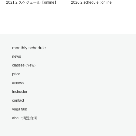
2021.2 スケジュール【online】
2026.2 schedule : online
monthly schedule
news
classes (New)
price
access
Instructor
contact
yoga talk
about 清澄白河