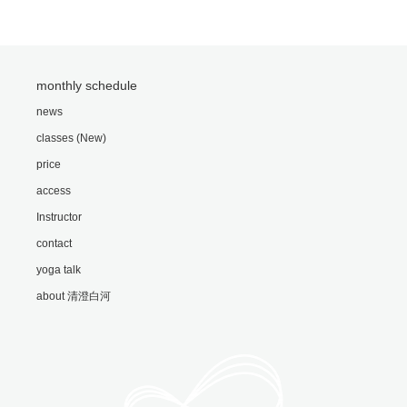
monthly schedule
news
classes (New)
price
access
Instructor
contact
yoga talk
about 清澄白河