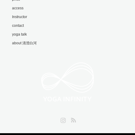
access
Instructor
contact
yoga talk
about 清澄白河
Instagram
RSS