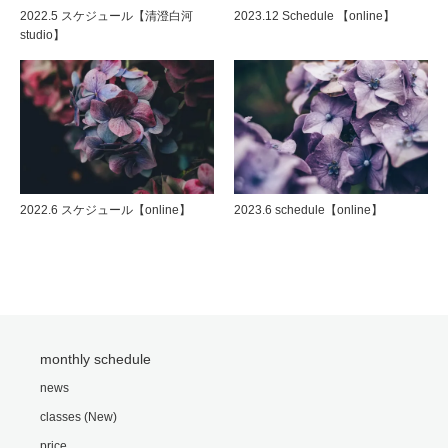
2022.5 スケジュール【清澄白河
2023.12 Schedule 【online】
studio】
2022.6 スケジュール【online】
2023.6 schedule【online】
monthly schedule
news
classes (New)
price