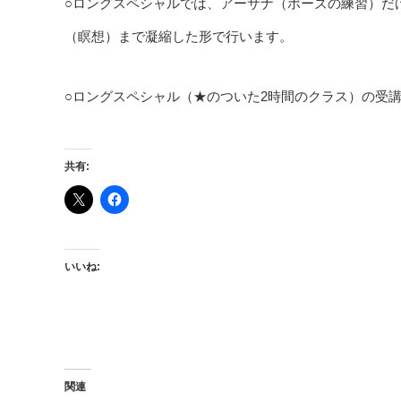
○ロングスペシャルでは、アーサナ（ポーズの練習）だ
（瞑想）まで凝縮した形で行います。
○ロングスペシャル（★のついた2時間のクラス）の受講費は
共有:
いいね:
関連