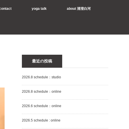
contact
yoga talk
about 清澄白河
最近の投稿
2026.8 schedule：studio
2026.8 schedule：online
2026.6 schedule：online
2026.5 schedule : online