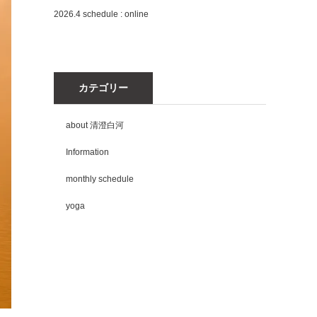
2026.4 schedule : online
カテゴリー
about 清澄白河
Information
monthly schedule
yoga