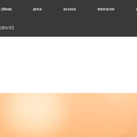
s (New)
price
access
Instructor
【清澄白河】
】