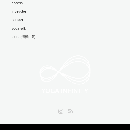
access
Instructor
contact
yoga talk
about 清澄白河
Instagram
RSS