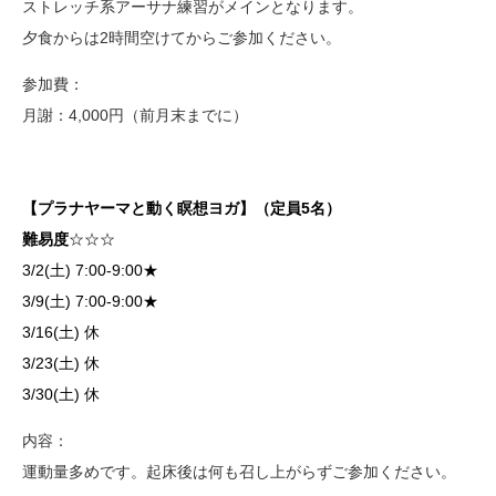
ストレッチ系アーサナ練習がメインとなります。
夕食からは2時間空けてからご参加ください。
参加費：
月謝：4,000円（前月末までに）
【プラナヤーマと動く瞑想ヨガ】（定員5名）
難易度
☆☆☆
3/2(土) 7:00-9:00★
3/9(土) 7:00-9:00★
3/16(土) 休
3/23(土) 休
3/30(土)
休
内容：
運動量多めです。起床後は何も召し上がらずご参加ください。