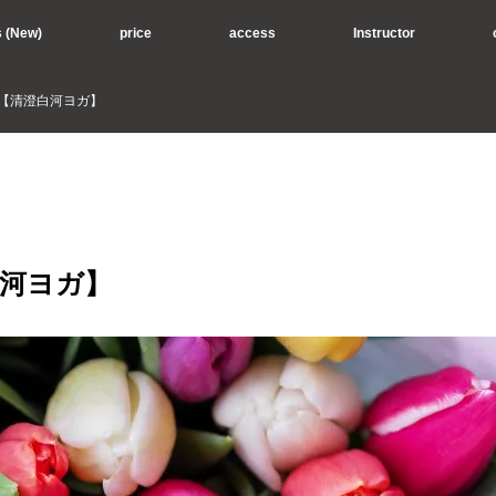
s (New)
price
access
Instructor
ル【清澄白河ヨガ】
白河ヨガ】