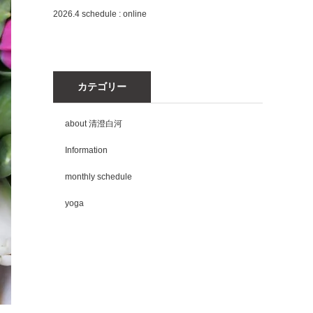
2026.4 schedule : online
カテゴリー
about 清澄白河
Information
monthly schedule
yoga