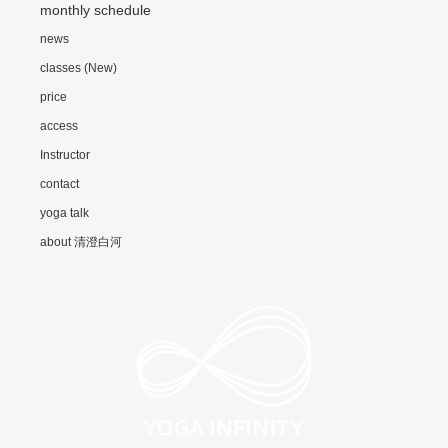
monthly schedule
news
classes (New)
price
access
Instructor
contact
yoga talk
about 清澄白河