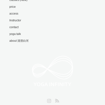
classes (New)
price
access
Instructor
contact
yoga talk
about 清澄白河
Instagram
RSS