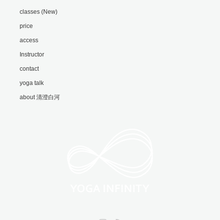
classes (New)
price
access
Instructor
contact
yoga talk
about 清澄白河
Instagram
RSS