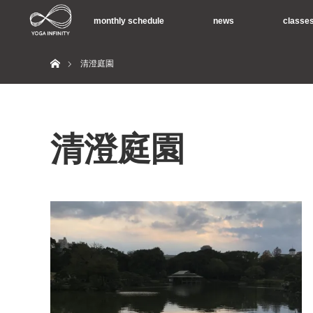
monthly schedule
news
classe
ホーム
清澄庭園
清澄庭園