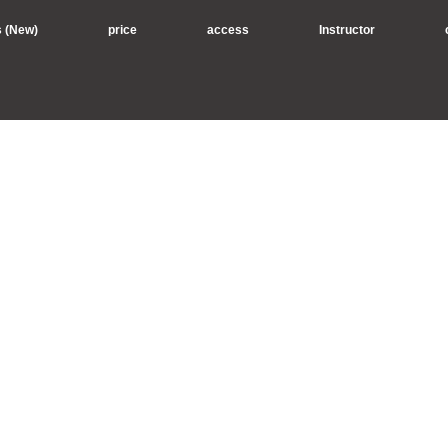
s (New)
price
access
Instructor