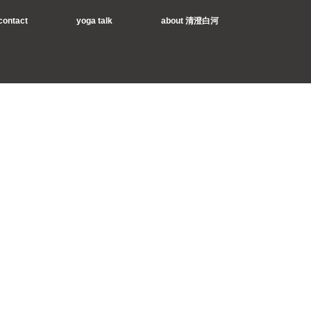
contact
yoga talk
about 清澄白河