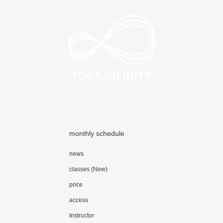
monthly schedule
news
classes (New)
price
access
Instructor